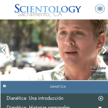
Sacramento, CA
Acerca de
L. Ronald
¿Qué es
Ministros
Preguntas
Libros
Nosotros
Hubbard
Scientology?
Voluntarios
Frecuentes
Bob, Actor
Ver Video
DIANÉTICA
Dianética: Una introducción
Dianética: Historias personales