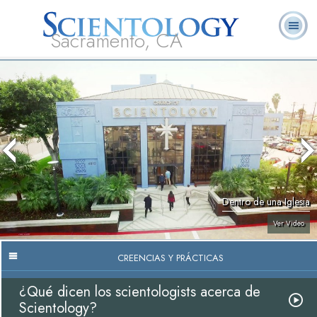
Sacramento, CA
Acerca de
L. Ronald
¿Qué es
Ministros
Preguntas
Libros
Nosotros
Hubbard
Scientology?
Voluntarios
Frecuentes
Dentro de una Iglesia
Ver Video
CREENCIAS Y PRÁCTICAS
¿Qué dicen los scientologists acerca de
Scientology?