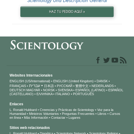
Scientology Una Descripción General
HAZ TU PEDIDO AQUÍ »
Websites Internacionales
ENGLISH (US/International)
ENGLISH (United Kingdom)
DANSK
עברית
FRANÇAIS
日本語
РУССКИЙ
繁體中文
NEDERLANDS
DEUTSCH
MAGYAR
NORSK
SVENSKA
ESPAÑOL (LATINO)
ESPAÑOL
(CASTELLANO)
ΕΛΛΗΝΙΚA
ITALIANO
PORTUGUÊS
Enlaces
L. Ronald Hubbard
Creencias y Prácticas de Scientology
Voz para la
Humanidad
Ministros Voluntarios
Preguntas Frecuentes
Libros
Cursos
en línea
Más Información
Contactar
Lugares
Sitios web relacionados
L. Ronald Hubbard
Dianética
Scientology Network
Scientology Religion