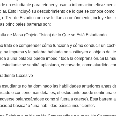
de un estudiante para retener y usar la información eficazment
iar. Esto incluyó su descubrimiento de lo que se conoce como l
, o Tec. de Estudio como se le llama comúnmente, incluye los 
Las principales barreras son:
alta de Masa (Objeto Físico) de lo Que se Está Estudiando
o trata de comprender cómo funciona y cómo conducir un coch
página impresa y la palabra hablada no sustituyen al objeto del t
ada a una palabra puede impedir toda la comprensión. Si la mas
l estudiante se sentirá aplastado, encorvado, como aturdido, c
radiente Excesivo
estudiante no ha dominado las habilidades anteriores antes de
cado o contiene más detalles, el estudiante puede sentir una 
overse balanceándose como si fuera a caerse). Esta barrera 
acidad básica” o “una habilidad básica insuficiente”.