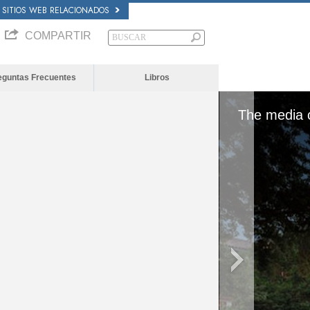
SITIOS WEB RELACIONADOS
COMPARTIR
eguntas Frecuentes
Libros
aded, either because the server or network failed
format is not supported.