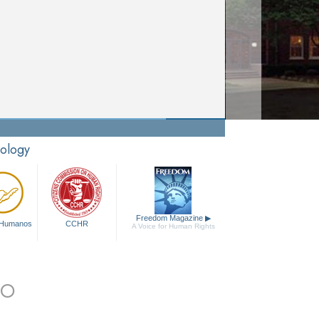
tology
Freedom Magazine
▶
 Humanos
CCHR
A Voice for Human Rights
IO