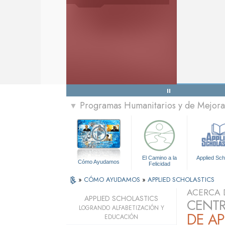
Programas Humanitarios y de Mejora 
▼
El Camino a la
Applied Sch
Cómo Ayudamos
Felicidad
»
CÓMO AYUDAMOS
»
APPLIED SCHOLASTICS
ACERCA 
APPLIED SCHOLASTICS
CENTR
LOGRANDO ALFABETIZACIÓN Y
DE AP
EDUCACIÓN