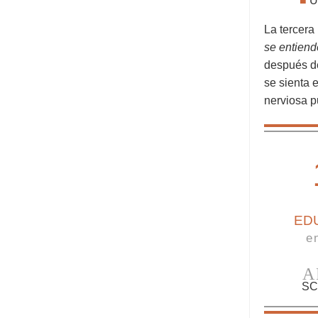
■
U
La tercera
se entiend
después de
se sienta 
nerviosa p
ED
e
A
SC