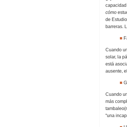
capacidad 
cómo
estud
de Estudio
barreras. 
■
F
Cuando un
solar, la 
está asoci
ausente, e
■
G
Cuando un 
más compli
tambaleo(m
“una incap