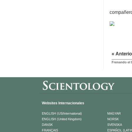
compañeros
« Anterio
Frenando el 
Websites Internacionales
ENGLISH (US/International)
MAGYAR
ENGLISH (United Kingdom)
NORSK
DANSK
SVENSKA
FRANÇAIS
ESPAÑOL (LATI