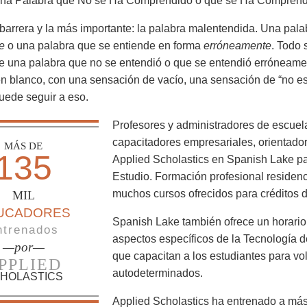
na Palabra que No se Ha Comprendido o que se Ha Comprend
 barrera y la más importante: la palabra malentendida. Una pa
e
o una palabra que se entiende en forma
erróneamente
. Todo 
 una palabra que no se entendió o que se entendió erróneamen
en blanco, con una sensación de vacío, una sensación de “no est
uede seguir a eso.
Profesores y administradores de escuela
capacitadores empresariales, orientado
MÁS DE
135
Applied Scholastics en Spanish Lake pa
Estudio. Formación profesional residenci
muchos cursos ofrecidos para créditos 
MIL
UCADORES
Spanish Lake también ofrece un horario 
ntrenados
aspectos específicos de la Tecnología d
—por—
que capacitan a los estudiantes para v
PPLIED
autodeterminados.
HOLASTICS
Applied Scholastics ha entrenado a má