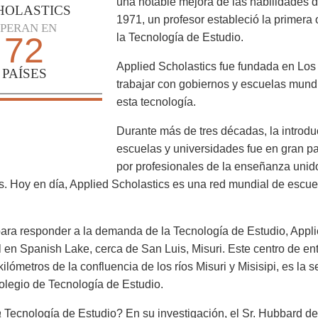
una notable mejora de las habilidades d
HOLASTICS
1971, un profesor estableció la primera
PERAN EN
72
la Tecnología de Estudio.
Applied Scholastics fue fundada en Los 
PAÍSES
trabajar con gobiernos y escuelas mund
esta tecnología.
Durante más de tres décadas, la introdu
escuelas y universidades fue en gran par
por profesionales de la enseñanza unido
s. Hoy en día, Applied Scholastics es una red mundial de esc
ara responder a la demanda de la Tecnología de Estudio, Appl
l en Spanish Lake, cerca de San Luis, Misuri. Este centro de e
kilómetros de la confluencia de los ríos Misuri y Misisipi, es la
colegio de Tecnología de Estudio.
a
Tecnología de Estudio? En su investigación, el Sr. Hubbard de