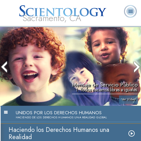
Sacramento, CA
Acerca de
L. Ronald
¿Qué es
Ministros
Preguntas
Libros
Nosotros
Hubbard
Scientology?
Voluntarios
Frecuentes
Mensaje de Servicio Público
1. Todos nacemos libres e iguales.
Ver Video
UNIDOS POR LOS DERECHOS HUMANOS
HACIENDO DE LOS DERECHOS HUMANOS UNA REALIDAD GLOBAL
Haciendo los Derechos Humanos una
Realidad