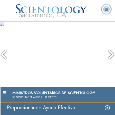
Sacramento, CA
Acerca de
L. Ronald
¿Qué es
Ministros
Preguntas
Libros
Nosotros
Hubbard
Scientology?
Voluntarios
Frecuentes
The media could not be loaded, eith
because the server or network failed 
because the format is not supported
MINISTROS VOLUNTARIOS DE SCIENTOLOGY
SE
PUEDE
HACER ALGO AL RESPECTO
Proporcionando Ayuda Efectiva