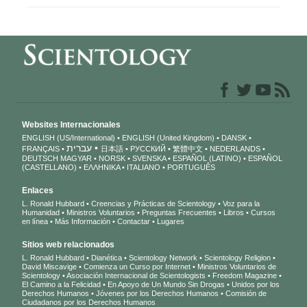
Websites Internacionales
ENGLISH (US/International)
ENGLISH (United Kingdom)
DANSK
עברית
FRANÇAIS
日本語
РУССКИЙ
繁體中文
NEDERLANDS
DEUTSCH
MAGYAR
NORSK
SVENSKA
ESPAÑOL (LATINO)
ESPAÑOL
(CASTELLANO)
ΕΛΛΗΝΙΚA
ITALIANO
PORTUGUÊS
Enlaces
L. Ronald Hubbard
Creencias y Prácticas de Scientology
Voz para la
Humanidad
Ministros Voluntarios
Preguntas Frecuentes
Libros
Cursos
en línea
Más Información
Contactar
Lugares
Sitios web relacionados
L. Ronald Hubbard
Dianética
Scientology Network
Scientology Religion
David Miscavige
Comienza un Curso por Internet
Ministros Voluntarios de
Scientology
Asociación Internacional de Scientologists
Freedom Magazine
El Camino a la Felicidad
En Apoyo de Un Mundo Sin Drogas
Unidos por los
Derechos Humanos
Jóvenes por los Derechos Humanos
Comisión de
Ciudadanos por los Derechos Humanos