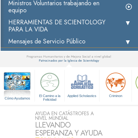
Ministros Voluntarios trabajando en
equipo
HERRAMIENTAS DE SCIENTOLOGY
PARA LA VIDA
Mensajes de Servicio Público
Programas Humanitarios y de Mejora Social a nivel global
Patrocinados por la Iglesia de Scientology
▼
El Camino a la
Applied Scholastics
Criminon
Cómo Ayudamos
Felicidad
AYUDA EN CATÁSTROFES A
NIVEL MUNDIAL
LLEVANDO
ESPERANZA Y AYUDA