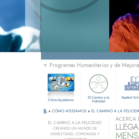
Programas Humanitarios y de Mejora 
▼
El Camino a la
Applied Sch
Cómo Ayudamos
Felicidad
»
CÓMO AYUDAMOS
»
EL CAMINO A LA FELICID
ACERCA 
EL CAMINO A LA FELICIDAD
LLEGA
CREANDO UN MUNDO DE
MENSA
HONESTIDAD, CONFIANZA Y