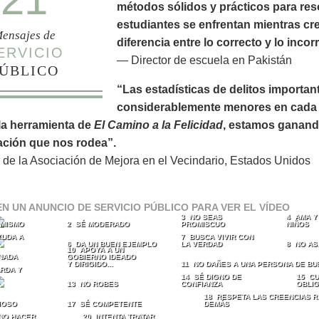
métodos sólidos y prácticos para res
estudiantes se enfrentan mientras cr
ensajes de
diferencia entre lo correcto y lo incor
ERVICIO
— Director de escuela en Pakistán
ÚBLICO
“Las estadísticas de delitos importan
considerablemente menores en cada 
la herramienta de
El Camino a la Felicidad
, estamos ganando
ación que nos rodea”.
 de la Asociación de Mejora en el Vecindario, Estados Unidos
EN UN ANUNCIO DE SERVICIO PÚBLICO PARA VER EL VÍDEO
3 NO SEAS
4 AMA Y
I MISMO
2 SÉ MODERADO
PROMISCUO
NIÑOS
YUDA A
7 BUSCA VIVIR CON
6 DA UN BUEN EJEMPLO
LA VERDAD
8 NO AS
10 APOYA A UN
NADA
GOBIERNO IDEADO
Y DIRIGIDO...
11 NO DAÑES A UNA PERSONA DE BU
RDA Y
14 SÉ DIGNO DE
15 CU
13 NO ROBES
CONFIANZA
OBLI
18 RESPETA LAS CREENCIAS R
IOSO
17 SÉ COMPETENTE
DEMÁS
 NO HACER
20 INTENTA TRATAR