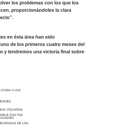
olver los problemas con los que los
ecen, proporcionándoles la clara
recto”.
tes en ésta área han sido
uno de los primeros cuatro meses del
 y tendremos una victoria final sobre
 AYUDA A LOS
ESINES
ENA VOLUNTAD
MPLE CON TUS
GACIONES
ELIGIOSAS DE LOS