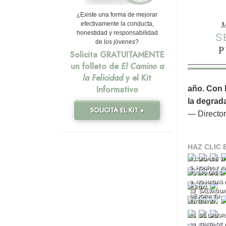
¿Existe una forma de mejorar
M
efectivamente la conducta,
honestidad y responsabilidad
S
de los jóvenes?
P
Solicita GRATUITAMENTE
un folleto de
El Camino a
la Felicidad
y el Kit
Informativo
año. Con 
la degrad
SOLICITA EL KIT »
— Director
HAZ CLIC 
1 CUIDA DE T
5 HONRA Y A
TUS PADRES
9 NO HAGAS 
ILEGAL
12 SALVAGUA
MEJORA TU
ENTORNO
16 SÉ LABOR
19 TRATA DE