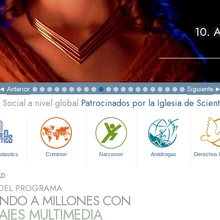
10. 
Anterior
Siguiente
Social a nivel global
Patrocinados por la Iglesia de Scien
olastics
Criminon
Narconon
Antidrogas
Derechos
AD
DEL PROGRAMA
NDO A MILLONES CON
JES MULTIMEDIA