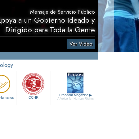
Mensaje de Servicio Público
Apoya a un Gobierno Ideado y
Dirigido para Toda la Gente
Ver Video
tology
Freedom Magazine
▶
 Humanos
CCHR
A Voice for Human Rights