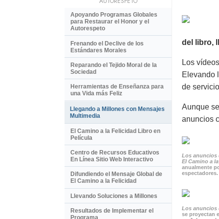
AUTORESPETO
Apoyando Programas Globales
para Restaurar el Honor y el
Autorespeto
del libro,
Frenando el Declive de los
Estándares Morales
Los vídeos
Reparando el Tejido Moral de la
Sociedad
Elevando l
de servici
Herramientas de Enseñanza para
una Vida más Feliz
Aunque se 
Llegando a Millones con Mensajes
Multimedia
anuncios c
El Camino a la Felicidad Libro en
Película
Centro de Recursos Educativos
Los anuncios 
En Línea Sitio Web Interactivo
El Camino a la
anualmente po
espectadores.
Difundiendo el Mensaje Global de
El Camino a la Felicidad
Llevando Soluciones a Millones
Los anuncios d
Resultados de Implementar el
se proyectan e
Programa