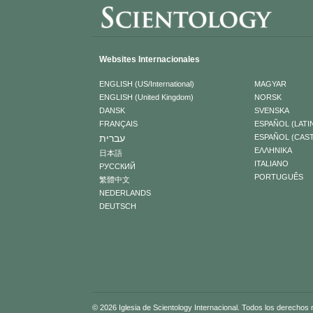
Websites Internacionales
ENGLISH (US/International)
MAGYAR
ENGLISH (United Kingdom)
NORSK
DANSK
SVENSKA
FRANÇAIS
ESPAÑOL (LATI
עברית
ESPAÑOL (CAS
ΕΛΛΗΝΙΚA
日本語
ITALIANO
РУССКИЙ
PORTUGUÊS
繁體中文
NEDERLANDS
DEUTSCH
© 2026 Iglesia de Scientology Internacional. Todos los derechos