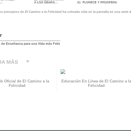
S…
A LOS DEMÁS…
21 FLORECE Y PROSPERA
os preceptos de
El Camino a la Felicidad
ha cobrado vida en la pantalla en una serie 
r
 de Enseñanza para una Vida más Feliz
UA MÁS
b Oficial de El Camino a la
Educación En Línea de El Camino a l
Felicidad
Felicidad