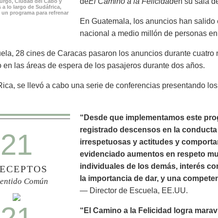
de
El Camino a la Felicidad
en su sala de
rgo, Ciudad del Cabo y
 a lo largo de Sudáfrica,
 un programa para refrenar
En Guatemala, los anuncios han salido e
nacional a medio millón de personas en
la, 28 cines de Caracas pasaron los anuncios durante cuatro 
 en las áreas de espera de los pasajeros durante dos años.
ica, se llevó a cabo una serie de conferencias presentando lo
“Desde que implementamos este prog
registrado descensos en la conducta n
21
irrespetuosas y actitudes y comport
evidenciado aumentos en respeto mutu
individuales de los demás, interés c
ECEPTOS
la importancia de dar, y una compete
Sentido Común
— Director de Escuela, EE.UU.
21
“El Camino a la Felicidad logra marav