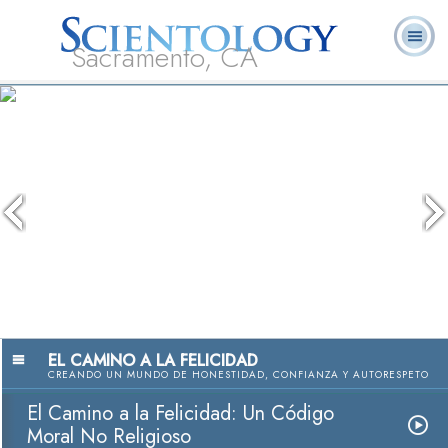
Sacramento, CA
Acerca de
L. Ronald
¿Qué es
Ministros
Preguntas
Libros
Nosotros
Hubbard
Scientology?
Voluntarios
Frecuentes
EL CAMINO A LA FELICIDAD
CREANDO UN MUNDO DE HONESTIDAD, CONFIANZA Y AUTORESPETO
El Camino a la Felicidad: Un Código
Moral No Religioso