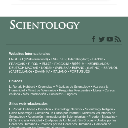
Websites Internacionales
ENGLISH (US/International)
ENGLISH (United Kingdom)
DANSK
עברית
FRANÇAIS
日本語
РУССКИЙ
繁體中文
NEDERLANDS
DEUTSCH
MAGYAR
NORSK
SVENSKA
ESPAÑOL (LATINO)
ESPAÑOL
(CASTELLANO)
ΕΛΛΗΝΙΚA
ITALIANO
PORTUGUÊS
Enlaces
L. Ronald Hubbard
Creencias y Prácticas de Scientology
Voz para la
Humanidad
Ministros Voluntarios
Preguntas Frecuentes
Libros
Cursos
en línea
Más Información
Contactar
Lugares
Sitios web relacionados
L. Ronald Hubbard
Dianética
Scientology Network
Scientology Religion
David Miscavige
Comienza un Curso por Internet
Ministros Voluntarios de
Scientology
Asociación Internacional de Scientologists
Freedom Magazine
El Camino a la Felicidad
En Apoyo de Un Mundo Sin Drogas
Unidos por los
Derechos Humanos
Jóvenes por los Derechos Humanos
Comisión de
Ciudadanos por los Derechos Humanos